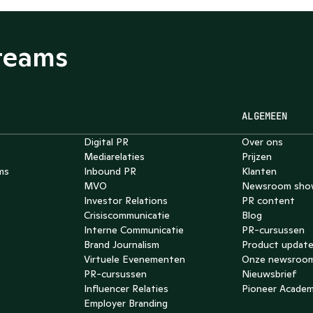
teams
ALGEMEEN
Digital PR
Over ons
Mediarelaties
Prijzen
ms
Inbound PR
Klanten
MVO
Newsroom sho
Investor Relations
PR content
Crisiscommunicatie
Blog
Interne Communicatie
PR-cursussen
Brand Journalism
Product updat
Virtuele Evenementen
Onze newsroo
PR-cursussen
Nieuwsbrief
Influencer Relaties
Pioneer Acade
Employer Branding 