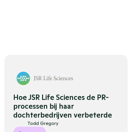
r
e-niveau
Gebouwd 
API-
voor 
integratie
grote PR-
teams
Hoe JSR Life Sciences de PR-
processen bij haar 
dochterbedrijven verbeterde
Todd Gregory