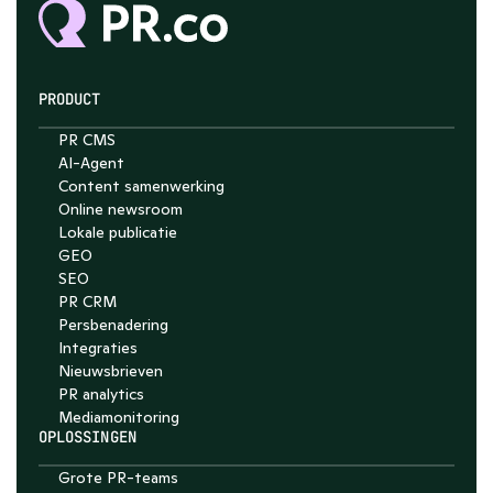
PRODUCT
PR CMS
Chat with Nelson
AI-Agent
Content samenwerking
4.7
Online newsroom
Lokale publicatie
GEO
SEO
PR CRM
Persbenadering
Integraties
Nieuwsbrieven
PR analytics
Media­monitoring
OPLOSSINGEN
Grote PR-teams