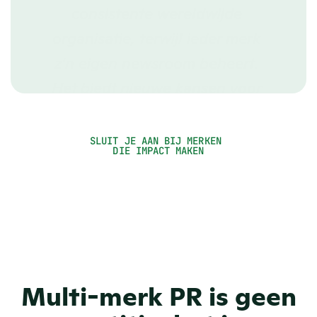
consistente wereldwijde 
organisatie, terwijl ieder merk 
z'n eigen newsroom beheert. 
Het biedt nieuwe kansen voor 
inbound PR."
Todd Gregory
SLUIT JE AAN BIJ MERKEN 
Digital Marketing Manager
DIE IMPACT MAKEN
Multi-merk PR is geen