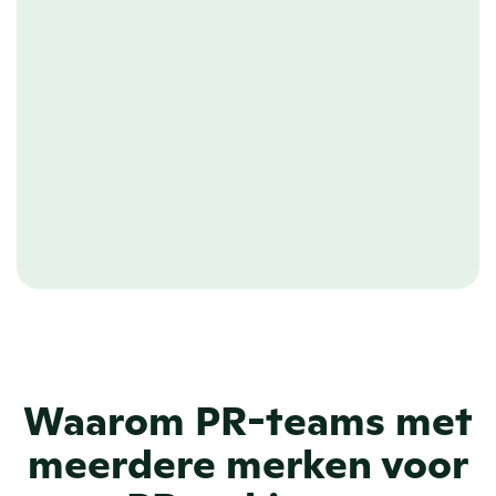
WIDGETS
Naadloze API-
integraties & widgets
Koppel al je newsrooms aan externe 
websites of platforms. Laat nieuwe 
content automatisch verschijnen waar 
het hoort van corporate site tot 
merkspecifieke pagina’s.
Waarom PR-teams met
meerdere merken voor