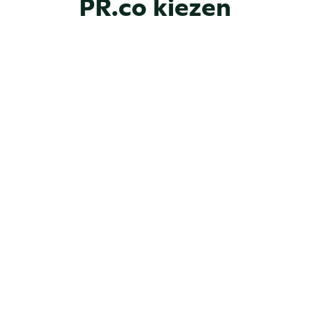
PR.co kiezen
Op maat 
Alles-in-
gemaakte 
één PR-
newsroo
platform
ms
Gecentral
Beveiligin
iseerd en 
g op 
schaalbaa
enterpris