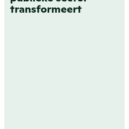
transformeert
ONLINE NEWSROOM
Een goed 
nieuwsbericht valt op
Een groot publiek geïnformeerd 
houden is lastig, communicatie is 
immers een vak. Een inspirerende 
boodschap komt niet over in een 
kleurloos pdf-bestand. Blaas leven in je 
communicatiestrategie de prachtige 
newsrooms van PR.co.
Lees meer over online newsrooms