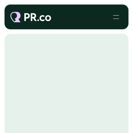
PR.CO VOOR OVERHEIDSORGANISATIES
Neem afscheid van verouderde tools en
omslachtig werken. Met PR.co publiceer je