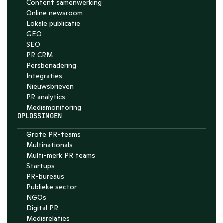
Content samenwerking
Schedule a demo with Nelson
Online newsroom
4.7
Lokale publicatie
GEO
SEO
PR CRM
Persbenadering
Integraties
Nieuwsbrieven
PR analytics
Media­monitoring
OPLOSSINGEN
Grote PR-teams
Multinationals
Multi-merk PR teams
Startups
PR-bureaus
Publieke sector
NGOs
Digital PR
Mediarelaties