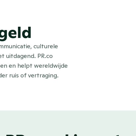
geld
mmunicatie, culturele
et uitdagend. PR.co
den en helpt wereldwijde
r ruis of vertraging.