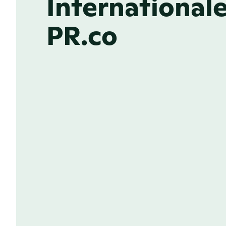
Internationale
PR.co
ONLINE NEWSROOM
Consistente communicat
je teams, intern en ext
Een wereldwijde communciatiestrategi
collega's en externe partners, zónder 
verliezen. Met onze newsrooms en softw
stakeholders over de hele wereld op ee
relevante en merkconsistente manier op
nieuws.