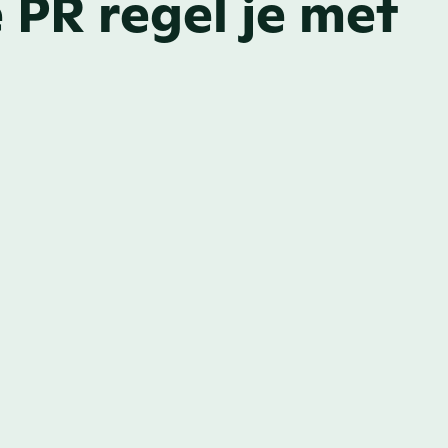
 PR regel je met
PR SOFTWARE
ie vanuit al 
Beheer alle s
ern
eenvoudig h
e, uitgevoerd door 
Rommelige processen
merkconsistentie te 
bureaus zijn lastig 
are zijn je 
platform met actuele
n professionele, 
wereldwijd te creëre
 de hoogte van al je 
Leer meer over same