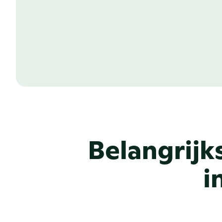
Met PR.co bouw je eenvoudig aangepas
leiderschap tot missie en waarden, hele
huisstijl. Geen technische kennis nodig
Lees meer over PR CMS
Belangrijk
i