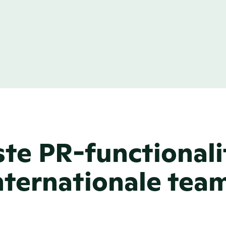
te pagina’s van 
maal in je eigen 
.
ste PR-functionali
nternationale tea