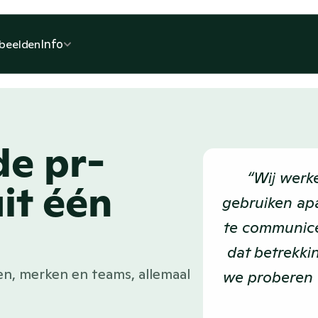
Info
beelden
de pr-
“Wij werk
it één
gebruiken ap
te communice
dat betrekkin
n, merken en teams, allemaal
we proberen o