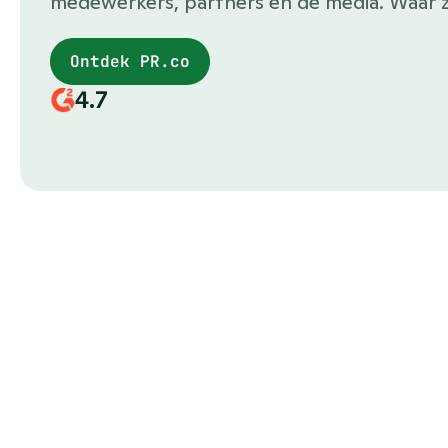
medewerkers, partners en de media. Waar z
Ontdek PR.co
4.7