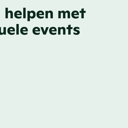
 helpen met
tuele events
COMPACTE NIEUWSWEBS
een 
Al je online e
nen
huisstijl
ing met onze software 
Events wil je in je eig
s nodig. Alles wat je 
Vimeo. Van aangepast
etrokken te houden, 
inhoud, ons platform s
ngevoegd in één 
brand te hosten.