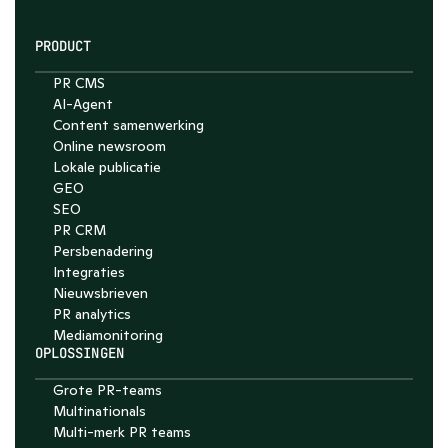
PRODUCT
PR CMS
AI-Agent
Chat with Nelson
Content samenwerking
Online newsroom
4.7
Lokale publicatie
GEO
SEO
PR CRM
Persbenadering
Integraties
Nieuwsbrieven
PR analytics
Media­monitoring
OPLOSSINGEN
Grote PR-teams
Multinationals
Multi-merk PR teams