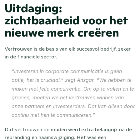
Uitdaging: 
zichtbaarheid voor het 
nieuwe merk creëren
Vertrouwen is de basis van elk succesvol bedrijf, zeker 
in de financiële sector.
“Investeren in corporate communicatie is geen 
optie, het is cruciaal,” zegt Ansgar. “We hebben te 
maken met felle concurrentie. Om op te vallen en te 
groeien, moeten we het vertrouwen winnen van 
onze partners en investeerders. Dat kan alleen door 
continu met hen te communiceren.”
Dat vertrouwen behouden werd extra belangrijk na de 
rebranding en naamswijziging. Het was een 